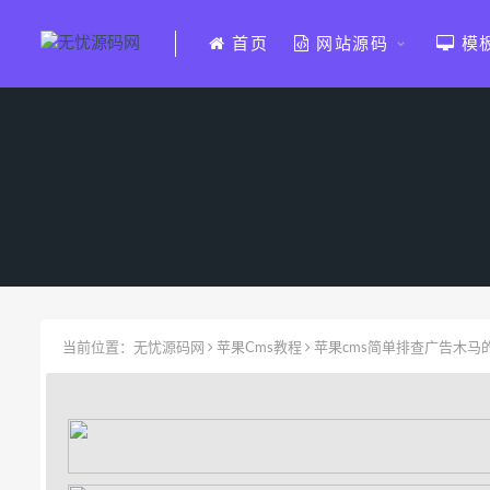
首页
网站源码
模
当前位置：
无忧源码网
苹果Cms教程
苹果cms简单排查广告木马