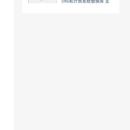
cms和计费系统替换库 支
持地址加密 ts加密 ts广告
带使用教程