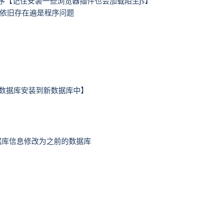
序【记住安装一些浏览器插件也会加载陌生js】
依旧存在遍是程序问题
个数据库安装到新数据库中】
将内部数据库信息修改为之前的数据库